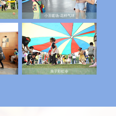
小丑暖场-花样气球
亲子彩虹伞