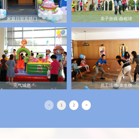
家庭日迎宾拱门
亲子游戏-曲棍球
充气城堡
员工活动-撕名牌
<
1
2
>